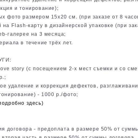
кция и тонирование);
х фото размером 15х20 см. (при заказе от 8 часо
 на Flash-карту в дизайнерской упаковке (при зак
eb-галерее на 3 месяца;
ериала в течение трёх лет.
УГИ:
ove story (с посещением 2-х мест съемки и со сме
р.;
тное удаление и коррекция дефектов, разглаживани
тонирование) - 1000 р./фото;
подробно здесь)
ния договора - предоплата в размере 50% от сумм
 - вторая часть в размере 50% от суммы договора.