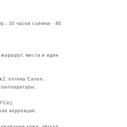
0р.; 10 часов съёмки - 80
 маршрут, места и идеи
2, оптика Canon,
отоаппаратуры;
АГСе);
вая коррекция,
лаживание кожи, лёгкая