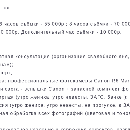
 год.
 6 часов съёмки - 55 000р.; 8 часов съёмки - 70 00
 90 000р. Дополнительный час съёмки - 10 000р.
тная консультация (организация свадебного дня,
ёнам);
порт;
ра: профессиональные фотокамеры Canon R6 Mark
и света - вспышки Canon + запасной комплект ф
ртаж (утро жениха, утро невесты, ЗАГС, банкет);
ия (утро жениха, утро невесты, на прогулке, в З
ная обработка всех фотографий (цветовая и тоно
 (аккуратное удаление и коррекция дефектов, разг