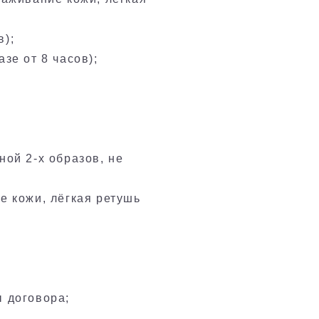
в);
азе от 8 часов);
ной 2-х образов, не
е кожи, лёгкая ретушь
ы договора;